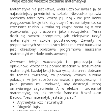
Twoje dziecko wreszcie zrozumie matematykę!
Matematyka nie jest łatwa, wielu uczniów uważa ją za
najtrudniejszy przedmiot w szkole. Nierzadko sprawia
problemy także tym, którzy jej uczą - nie jest łatwo
przygotować lekcje tak, aby uczynić zrozumiałym to, co
zrozumieć trudno. Autorka tej książki sama się o tym
przekonała, gdy pracowała jako nauczycielka. Teraz
dzieli się swoimi pomysłami, jak efektywnie uczyć
matematyki w szkole podstawowej. Zawarty w
proponowanych scenariuszach lekcji materiał nauczania
jest określony podstawą programową nauczania
matematyki w szkole podstawowej.
Domowe lekcje matematyki
to propozycja dla
opiekunów, którzy chcą pomóc dzieciom w zrozumieniu
matematyki. Każdej lekcji towarzyszą starannie dobrane
do tematu ćwiczenia, za pomocą których autorka
pokazuje, w jaki sposób rozmawiać z podopiecznym i
jakie pytania mu zadawać, aby dostrzegł istotę
omawianego zagadnienia. A w efekcie - zrozumiał
matematykę, bo, jak twierdzi francuski filozof Alain
Badiou, "bez matematyki jesteśmy ślepi".
Arytmetyka liczb naturalnych
Długość i kąty