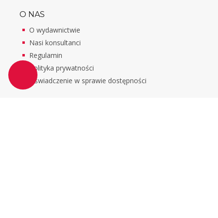
O NAS
O wydawnictwie
Nasi konsultanci
Regulamin
Polityka prywatności
Oświadczenie w sprawie dostępności
KONTAKT
Helion S.A.
ul. Kościuszki 1c, 44-100 Gliwice
(32) 230-98-63
szkola@helion.pl