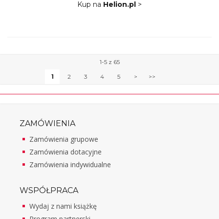
Kup na
Helion.pl
>
1-5 z 65
1
2
3
4
5
>
>>
ZAMÓWIENIA
Zamówienia grupowe
Zamówienia dotacyjne
Zamówienia indywidualne
WSPÓŁPRACA
Wydaj z nami książkę
Program partnerski