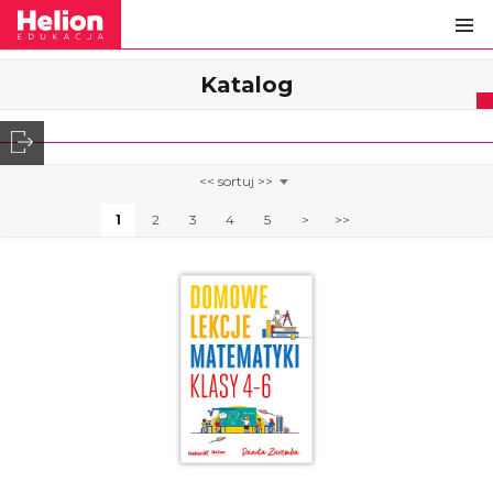
Katalog
1
2
3
4
5
>
>>