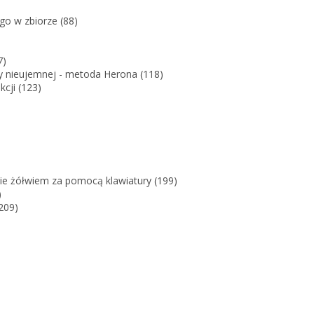
go w zbiorze (88)
7)
by nieujemnej - metoda Herona (118)
cji (123)
nie żółwiem za pomocą klawiatury (199)
)
209)