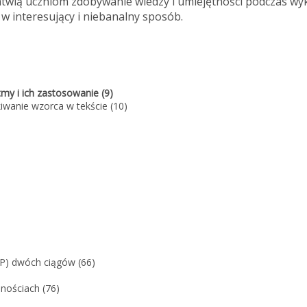
atwią uczniom zdobywanie wiedzy i umiejętności podczas wy
 interesujący i niebanalny sposób.
my i ich zastosowanie (9)
iwanie wzorca w tekście (10)
WP) dwóch ciągów (66)
nościach (76)