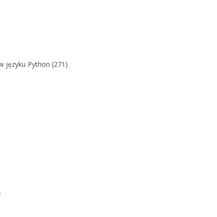
w języku Python (271)
)
)