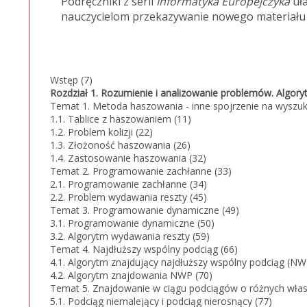
Podręczniki z serii
Informatyka Europejczyka
uł
nauczycielom przekazywanie nowego materiału w
Wstęp (7)
Rozdział 1. Rozumienie i analizowanie problemów. Algoryt
Temat 1. Metoda haszowania - inne spojrzenie na wyszuk
1.1. Tablice z haszowaniem (11)
1.2. Problem kolizji (22)
1.3. Złożoność haszowania (26)
1.4. Zastosowanie haszowania (32)
Temat 2. Programowanie zachłanne (33)
2.1. Programowanie zachłanne (34)
2.2. Problem wydawania reszty (45)
Temat 3. Programowanie dynamiczne (49)
3.1. Programowanie dynamiczne (50)
3.2. Algorytm wydawania reszty (59)
Temat 4. Najdłuższy wspólny podciąg (66)
4.1. Algorytm znajdujący najdłuższy wspólny podciąg (N
4.2. Algorytm znajdowania NWP (70)
Temat 5. Znajdowanie w ciągu podciągów o różnych włas
5.1. Podciąg niemalejący i podciąg nierosnący (77)