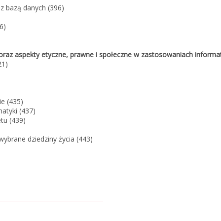
 z bazą danych (396)
6)
 oraz aspekty etyczne, prawne i społeczne w zastosowaniach informat
21)
ie (435)
atyki (437)
tu (439)
wybrane dziedziny życia (443)