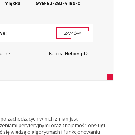
miękka
978-83-283-4189-0
we:
ZAMÓW
alne:
Kup na
Helion.pl
>
mpo zachodzących w nich zmian jest
zeniami peryferyjnymi oraz znajomość obsługi
 się wiedzą o algorytmach i funkcjonowaniu