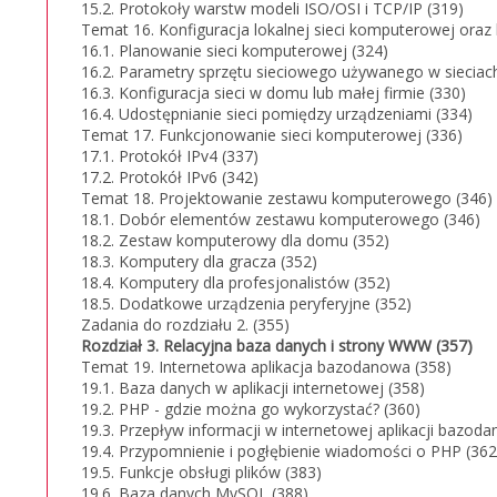
15.2. Protokoły warstw modeli ISO/OSI i TCP/IP (319)
Temat 16. Konfiguracja lokalnej sieci komputerowej oraz
16.1. Planowanie sieci komputerowej (324)
16.2. Parametry sprzętu sieciowego używanego w sieciac
16.3. Konfiguracja sieci w domu lub małej firmie (330)
16.4. Udostępnianie sieci pomiędzy urządzeniami (334)
Temat 17. Funkcjonowanie sieci komputerowej (336)
17.1. Protokół IPv4 (337)
17.2. Protokół IPv6 (342)
Temat 18. Projektowanie zestawu komputerowego (346)
18.1. Dobór elementów zestawu komputerowego (346)
18.2. Zestaw komputerowy dla domu (352)
18.3. Komputery dla gracza (352)
18.4. Komputery dla profesjonalistów (352)
18.5. Dodatkowe urządzenia peryferyjne (352)
Zadania do rozdziału 2. (355)
Rozdział 3. Relacyjna baza danych i strony WWW (357)
Temat 19. Internetowa aplikacja bazodanowa (358)
19.1. Baza danych w aplikacji internetowej (358)
19.2. PHP - gdzie można go wykorzystać? (360)
19.3. Przepływ informacji w internetowej aplikacji bazoda
19.4. Przypomnienie i pogłębienie wiadomości o PHP (362
19.5. Funkcje obsługi plików (383)
19.6. Baza danych MySQL (388)