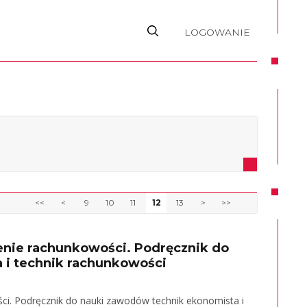
LOGOWANIE
<<
<
9
10
11
12
13
>
>>
zenie rachunkowości. Podręcznik do
 i technik rachunkowości
ści. Podręcznik do nauki zawodów technik ekonomista i