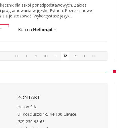
odręcznik dla szkół ponadpodstawowych. Zakres
ci programowania w języku Python. Poznasz nowe
 się je stosować. Wykorzystasz język...
Kup na
Helion.pl
>
E
<<
<
9
10
11
12
13
>
>>
KONTAKT
Helion S.A.
ul. Kościuszki 1c, 44-100 Gliwice
(32) 230-98-63