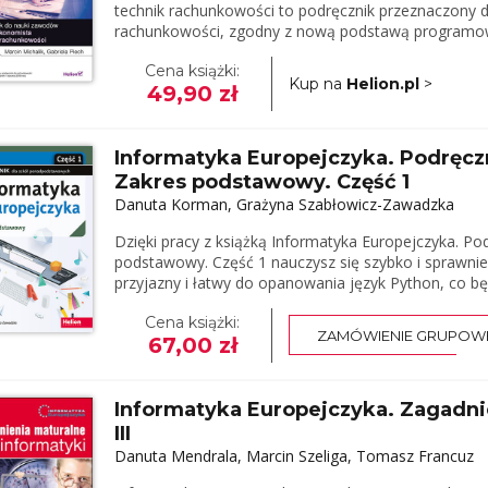
technik rachunkowości to podręcznik przeznaczony 
rachunkowości, zgodny z nową podstawą programową
Cena książki:
Kup na
Helion.pl
>
49,90 zł
Informatyka Europejczyka. Podręcz
Zakres podstawowy. Część 1
Danuta Korman, Grażyna Szabłowicz-Zawadzka
Dzięki pracy z książką Informatyka Europejczyka. P
podstawowy. Część 1 nauczysz się szybko i sprawni
przyjazny i łatwy do opanowania język Python, co 
Cena książki:
ZAMÓWIENIE GRUPOW
67,00 zł
Informatyka Europejczyka. Zagadni
III
Danuta Mendrala, Marcin Szeliga, Tomasz Francuz