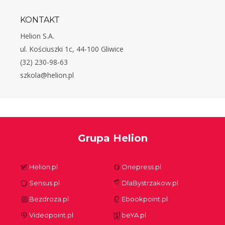
KONTAKT
Helion S.A.
ul. Kościuszki 1c, 44-100 Gliwice
(32) 230-98-63
szkola@helion.pl
Grupa Helion
Helion.pl
Onepress.pl
Sensus.pl
DlaBystrzakow.pl
Bezdroza.pl
Ebookpoint.pl
Videopoint.pl
beYA.pl